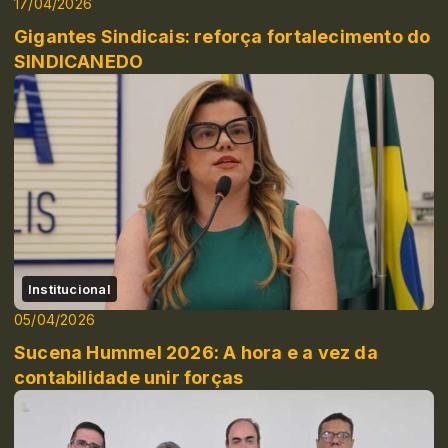
17/04/2026
Gigantes Sindicais: reforça fortalecimento do
SINDICANEDO
Institucional
05/04/2026
Sucena Hummel 2026: A hora e a vez da
contabilidade unir forças