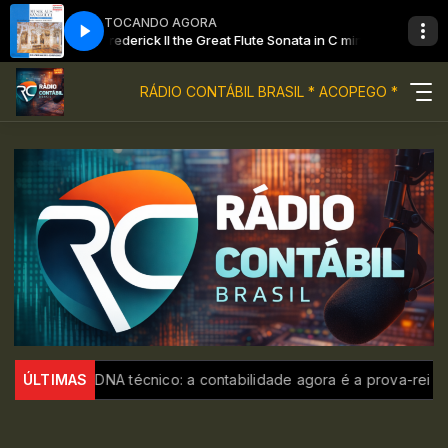
TOCANDO AGORA
minor Side b
Frederick II the Great Flute Sonata in C minor Side b
RÁDIO CONTÁBIL BRASIL * ACOPEGO *
 com DNA técnico: a contabilidade agora é a prova-rei nas decisõ
ÚLTIMAS