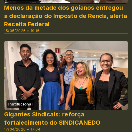
Menos da metade dos goianos entregou
a declaração do Imposto de Renda, alerta
Receita Federal
15/05/2026 • 19:15
Institucional
Gigantes Sindicais: reforça
fortalecimento do SINDICANEDO
17/04/2026 • 17:04