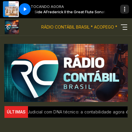
TOCANDO AGORA
in C minor Side A
Frederick II the Great Flute Sonata in C minor Side A
RÁDIO CONTÁBIL BRASIL * ACOPEGO *
udicial com DNA técnico: a contabilidade agora é a prova-rei nas
ÚLTIMAS